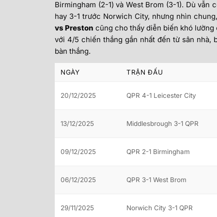
Birmingham (2-1) và West Brom (3-1). Dù vẫn 
hay 3-1 trước Norwich City, nhưng nhìn chung,
vs Preston
cũng cho thấy diễn biến khó lường 
với 4/5 chiến thắng gần nhất đến từ sân nhà,
bàn thắng.
NGÀY
TRẬN ĐẤU
20/12/2025
QPR 4-1 Leicester City
13/12/2025
Middlesbrough 3-1 QPR
09/12/2025
QPR 2-1 Birmingham
06/12/2025
QPR 3-1 West Brom
29/11/2025
Norwich City 3-1 QPR