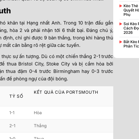
Kèo Thẻ 
uth
Quyết H
Phụ
hó khăn tại Hạng nhất Anh. Trong 10 trận đấu gần
Soi Kèo 
Cách Đọ
ng, hòa 2 và phải nhận tới 6 thất bại. Đáng chú ý,
2026
 định, chỉ ghi được 9 bàn thắng, trong khi hàng thủ
Bắt Kèo 
sự mất cân bằng rõ rệt giữa các tuyến.
Phân Tíc
hực sự ấn tượng. Dù có một chiến thắng 2-1 trước
để thua Bristol City, Stoke City và bị cầm hòa bởi
ận thua đậm 0-4 trước Birmingham hay 0-3 trước
 vấn đề phòng ngự của đội bóng.
KẾT QUẢ CỦA PORTSMOUTH
TỶ SỐ
1-1
Hòa
2-1
Thắng
1-0
Thua