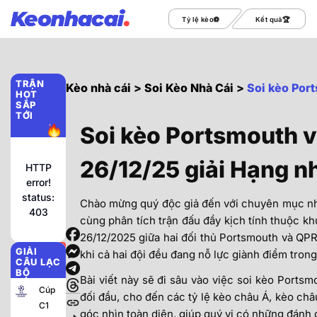
Bỏ
Tỷ lệ kèo
Kết quả
qua
nội
dung
TRẬN
Kèo nhà cái
>
Soi Kèo Nhà Cái
>
Soi kèo Por
HOT
SẮP
TỚI
Soi kèo Portsmouth 
26/12/25 giải Hạng n
HTTP
error!
status:
Chào mừng quý độc giả đến với chuyên mục nh
403
cùng phân tích trận đấu đầy kịch tính thuộc k
26/12/2025 giữa hai đối thủ Portsmouth và QP
GIẢI
khi cả hai đội đều đang nỗ lực giành điểm tron
CÂU LẠC
BỘ
Bài viết này sẽ đi sâu vào việc soi kèo Portsm
Cúp
đối đầu, cho đến các tỷ lệ kèo châu Á, kèo châ
C1
góc nhìn toàn diện, giúp quý vị có những đánh 